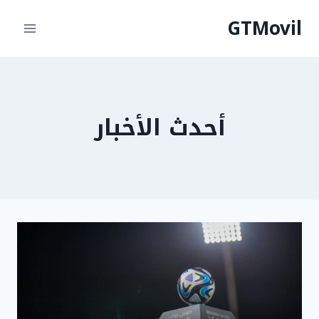
لتجاوز
GTMovil
لى
لمحتوى
أحدث الأخبار