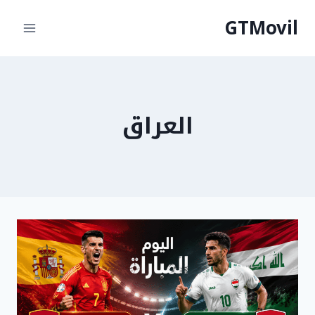
لتجاوز
GTMovil
لى
لمحتوى
العراق