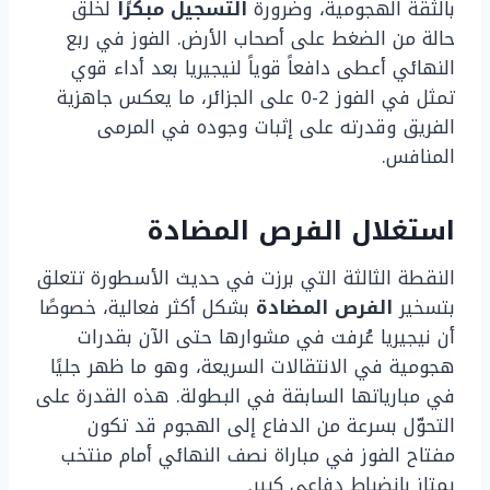
بالثقة الهجومية، وضرورة
التسجيل مبكرًا
لخلق
حالة من الضغط على أصحاب الأرض. الفوز في ربع
النهائي أعطى دافعاً قوياً لنيجيريا بعد أداء قوي
تمثل في الفوز 2-0 على الجزائر، ما يعكس جاهزية
الفريق وقدرته على إثبات وجوده في المرمى
المنافس.
استغلال الفرص المضادة
النقطة الثالثة التي برزت في حديث الأسطورة تتعلق
بتسخير
الفرص المضادة
بشكل أكثر فعالية، خصوصًا
أن نيجيريا عُرفت في مشوارها حتى الآن بقدرات
هجومية في الانتقالات السريعة، وهو ما ظهر جليًا
في مبارياتها السابقة في البطولة. هذه القدرة على
التحوّل بسرعة من الدفاع إلى الهجوم قد تكون
مفتاح الفوز في مباراة نصف النهائي أمام منتخب
يمتاز بانضباط دفاعي كبير.