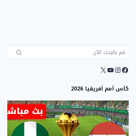
فيسبوك
إنستجرام
يوتيوب
إكس
كأس أمم أفريقيا 2026