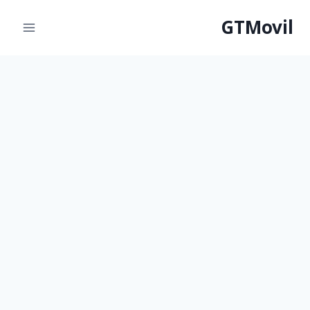
لتجاوز
GTMovil
لى
لمحتوى