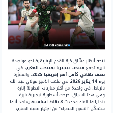
تتجه أنظار عشّاق كرة القدم الإفريقية نحو مواجهة
نارية تجمع
منتخب نيجيريا بمنتخب المغرب
في
نصف نهائي كأس أمم إفريقيا 2025
، والمقرّرة
يوم
14 يناير 2026
في ملعب الأمير مولاي عبد الله
بالرباط، في واحدة من أكثر مباريات البطولة إثارة.
وفي هذا السياق، خرجت أسطورة نيجيرية بارزة
بتحليلها للقاء وحددت
3 نقاط أساسية
يعتقد أنها
ستمكّن “النسور الخضراء” من اجتياز عقبة المغرب