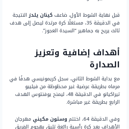
قبل نهاية الشوط الأول، ضاعف
كينان يلدز
النتيجة
في الدقيقة 35، مستغلًا كرة مرتدة ليصل إلى هدف
ثالث يريح به جماهير “السيدة العجوز”.
أهداف إضافية وتعزيز
الصدارة
مع بداية الشوط الثاني، سجل كريمونيسي هدفًا في
مرماه بطريقة عرضية غير محظوظة من فيليبو
تيراكيانو في الدقيقة 48، ليمنح يوفنتوس الهدف
الرابع بطريقة غير مباشرة.
وفي الدقيقة 64، اختتم
وستون مكيني
مهرجان
الأهداف بعد كرة رأسية رائعة تليق بهجوم الفريق