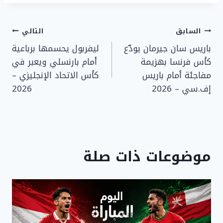
تصفّح
السابق
التالي
باريس سان جيرمان يودّع
ليفربول يحسمها برباعية
المقالات
كأس فرنسا بهزيمة
أمام بارنسلي ويعبر في
مفاجئة أمام باريس
كأس الاتحاد الإنجليزي –
إف.سي – 2026
2026
موضوعات ذات صلة