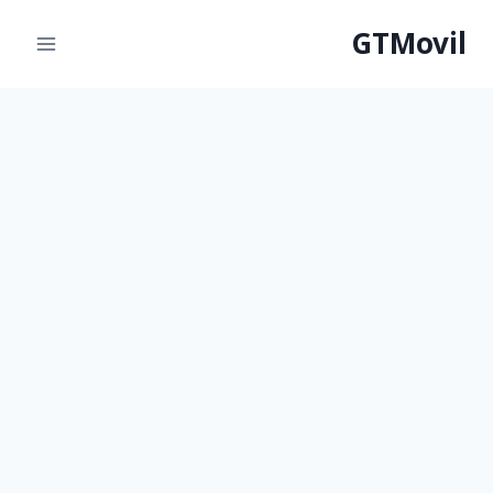
لتجاوز
GTMovil
لى
لمحتوى