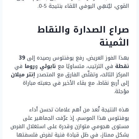
القوي، ليُنهِي اليوفي اللقاء بنتيجة 5-0.
صراع الصدارة والنقاط
الثمينة
بهذا الفوز العريض، رفع يوفنتوس رصيده إلى
39
نقطة
في الترتيب، متساويًا مع
نابولي
و
روما
في
المركز الثالث، وتقلّص الفارق مع المتصدر
إنتر ميلان
إلى أربع نقاط، مع بقاء الأخير في جعبته مباراة
مؤجلة.
هذه النتيجة تُعد من أهم علامات تحسن أداء
يوفنتوس هذا الموسم، إذ عرّفت الجماهير على
مستوى هجومي متوازن وقدرة على استغلال الفرص
بشكل ممتاز، في ظل قيادة فنية تفرض فلسفتها